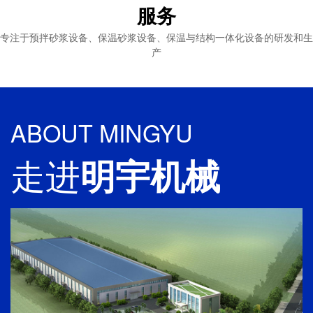
服务
专注于预拌砂浆设备、保温砂浆设备、保温与结构一体化设备的研发和生
MY-30干粉砂浆成套设备
丽水干粉砂浆腻子粉生产线
产
ABOUT MINGYU
走进
明宇机械
廊坊干粉砂浆生产线
廊坊霸州干粉砂浆生产线
莱阳干粉砂浆生产线
莱芜干粉砂浆生产线