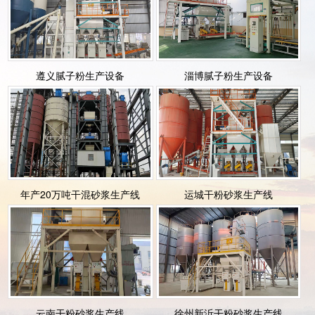
遵义腻子粉生产设备
淄博腻子粉生产设备
年产20万吨干混砂浆生产线
运城干粉砂浆生产线
云南干粉砂浆生产线
徐州新沂干粉砂浆生产线